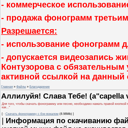
- коммерческое использовани
- продажа фонограмм третьим
Разрешается:
- использование фонограмм 
- допускается видеозапись ж
Контузорова с обязательным 
активной ссылкой на данный 
Главная
»
Файлы
»
Благодарение
Аллилуйя! Слава Тебе! (a"capella
Для того, чтобы скачать фонограмму или песню, необходимо нажать правой кнопкой 
как..."
[ ·
Скачать фонограмму с бэк-вокалом
(8.98Mb) ]
|
Информация по скачиванию фай