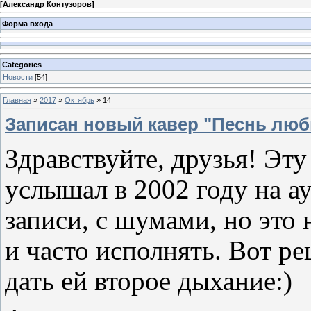
[
Александр Контузоров
]
Форма входа
Categories
Новости
[54]
Главная
»
2017
»
Октябрь
»
14
Записан новый кавер "Песнь люб
Здравствуйте, друзья! Эт
услышал в 2002 году на а
записи, с шумами, но это
и часто исполнять. Вот р
дать ей второе дыхание:)