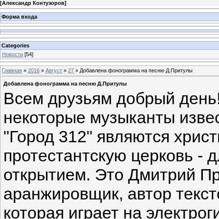
[
Александр Контузоров
]
Форма входа
Categories
Новости
[54]
Главная
»
2016
»
Август
»
27
» Добавлена фонограмма на песню Д.Притулы
Добавлена фонограмма на песню Д.Притулы
Всем друзьям добрый день! 
некоторые музыканты извес
"Город 312" являются хрис
протестантскую церковь - 
открытием. Это Дмитрий Пр
аранжировщик, автор текст
которая играет на электрог